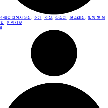
한국디자인사학회
,
소개
,
소식
,
학술지
,
학술대회
,
임원 및 회
원
,
입회신청
6