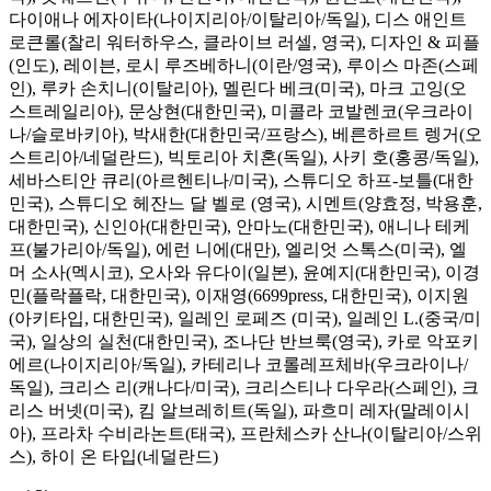
다이애나 에자이타(나이지리아/이탈리아/독일), 디스 애인트
로큰롤(찰리 워터하우스, 클라이브 러셀, 영국), 디자인 & 피플
(인도), 레이븐, 로시 루즈베하니(이란/영국), 루이스 마존(스페
인), 루카 손치니(이탈리아), 멜린다 베크(미국), 마크 고잉(오
스트레일리아), 문상현(대한민국), 미콜라 코발렌코(우크라이
나/슬로바키아), 박새한(대한민국/프랑스), 베른하르트 렝거(오
스트리아/네덜란드), 빅토리아 치혼(독일), 사키 호(홍콩/독일),
세바스티안 큐리(아르헨티나/미국), 스튜디오 하프-보틀(대한
민국), 스튜디오 헤잔느 달 벨로 (영국), 시멘트(양효정, 박용훈,
대한민국), 신인아(대한민국), 안마노(대한민국), 애니나 테케
프(불가리아/독일), 에런 니에(대만), 엘리엇 스톡스(미국), 엘
머 소사(멕시코), 오사와 유다이(일본), 윤예지(대한민국), 이경
민(플락플락, 대한민국), 이재영(6699press, 대한민국), 이지원
(아키타입, 대한민국), 일레인 로페즈 (미국), 일레인 L.(중국/미
국), 일상의 실천(대한민국), 조나단 반브룩(영국), 카로 악포키
에르(나이지리아/독일), 카테리나 코롤레프체바(우크라이나/
독일), 크리스 리(캐나다/미국), 크리스티나 다우라(스페인), 크
리스 버넷(미국), 킴 알브레히트(독일), 파흐미 레자(말레이시
아), 프라차 수비라논트(태국), 프란체스카 산나(이탈리아/스위
스), 하이 온 타입(네덜란드)