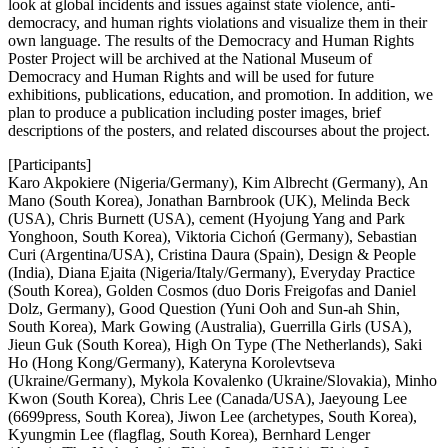
look at global incidents and issues against state violence, anti-
democracy, and human rights violations and visualize them in their
own language. The results of the Democracy and Human Rights
Poster Project will be archived at the National Museum of
Democracy and Human Rights and will be used for future
exhibitions, publications, education, and promotion. In addition, we
plan to produce a publication including poster images, brief
descriptions of the posters, and related discourses about the project.
[Participants]
Karo Akpokiere (Nigeria/Germany), Kim Albrecht (Germany), An
Mano (South Korea), Jonathan Barnbrook (UK), Melinda Beck
(USA), Chris Burnett (USA), cement (Hyojung Yang and Park
Yonghoon, South Korea), Viktoria Cichoń (Germany), Sebastian
Curi (Argentina/USA), Cristina Daura (Spain), Design & People
(India), Diana Ejaita (Nigeria/Italy/Germany), Everyday Practice
(South Korea), Golden Cosmos (duo Doris Freigofas and Daniel
Dolz, Germany), Good Question (‍Yuni Ooh and Sun-ah Shin,
South Korea), Mark Gowing (Australia), Guerrilla Girls (USA),
Jieun Guk (South Korea), High On Type (The Netherlands), Saki
Ho (Hong Kong/Germany), Kateryna Korolevtseva
(Ukraine/Germany), Mykola Kovalenko (Ukraine/Slovakia), Minho
Kwon (South Korea), Chris Lee (Canada/USA), Jaeyoung Lee
(6699press, South Korea), Jiwon Lee (archetypes, South Korea),
Kyungmin Lee (flagflag, South Korea), Bernhard Lenger