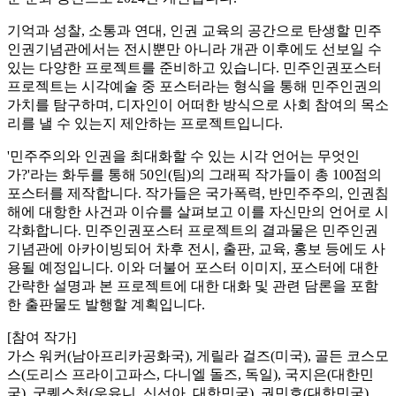
기억과 성찰, 소통과 연대, 인권 교육의 공간으로 탄생할 민주
인권기념관에서는 전시뿐만 아니라 개관 이후에도 선보일 수
있는 다양한 프로젝트를 준비하고 있습니다. 민주인권포스터
프로젝트는 시각예술 중 포스터라는 형식을 통해 민주인권의
가치를 탐구하며, 디자인이 어떠한 방식으로 사회 참여의 목소
리를 낼 수 있는지 제안하는 프로젝트입니다.
'민주주의와 인권을 최대화할 수 있는 시각 언어는 무엇인
가?'라는 화두를 통해 50인(팀)의 그래픽 작가들이 총 100점의
포스터를 제작합니다. 작가들은 국가폭력, 반민주주의, 인권침
해에 대항한 사건과 이슈를 살펴보고 이를 자신만의 언어로 시
각화합니다. 민주인권포스터 프로젝트의 결과물은 민주인권
기념관에 아카이빙되어 차후 전시, 출판, 교육, 홍보 등에도 사
용될 예정입니다. 이와 더불어 포스터 이미지, 포스터에 대한
간략한 설명과 본 프로젝트에 대한 대화 및 관련 담론을 포함
한 출판물도 발행할 계획입니다.
[참여 작가]
가스 워커(남아프리카공화국), 게릴라 걸즈(미국), 골든 코스모
스(도리스 프라이고파스, 다니엘 돌즈, 독일), 국지은(대한민
국), 굿퀘스천(우유니, 신선아, 대한민국), 권민호(대한민국),