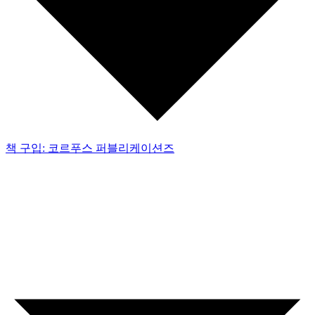
책 구입: 코르푸스 퍼블리케이션즈