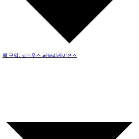
책 구입: 코르푸스 퍼블리케이션즈