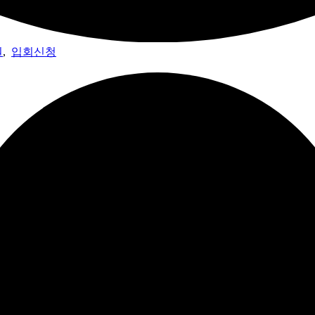
원
,
입회신청