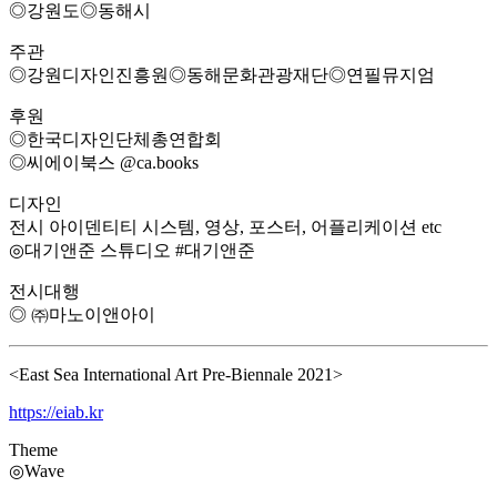
◎강원도◎동해시
주관
◎강원디자인진흥원◎동해문화관광재단◎연필뮤지엄
후원
◎한국디자인단체총연합회
◎씨에이북스 @ca.books
디자인
전시 아이덴티티 시스템, 영상, 포스터, 어플리케이션 etc
◎대기앤준 스튜디오 #대기앤준
전시대행
◎ ㈜마노이앤아이
<East Sea International Art Pre-Biennale 2021>
https://eiab.kr
Theme
◎Wave