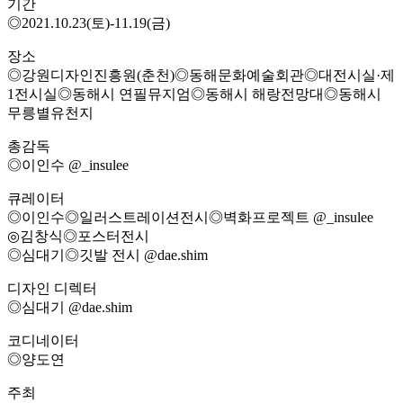
기간
◎2021.10.23(토)-11.19(금)
장소
◎강원디자인진흥원(춘천)◎동해문화예술회관◎대전시실·제
1전시실◎동해시 연필뮤지엄◎동해시 해랑전망대◎동해시
무릉별유천지
총감독
◎이인수 @_insulee
큐레이터
◎이인수◎일러스트레이션전시◎벽화프로젝트 @_insulee
◎김창식◎포스터전시
◎심대기◎깃발 전시 @dae.shim
디자인 디렉터
◎심대기 @dae.shim
코디네이터
◎양도연
주최